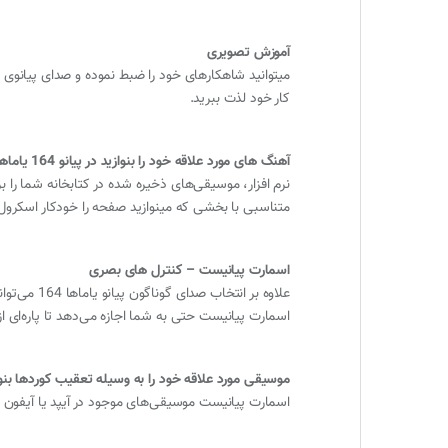
آموزش تصویری
کار خود لذت ببرید.
آهنگ های مورد علاقه خود را بنوازید در پیانو 164 یاماها
نرم افزار، موسیقی‌های ذخیره شده در کتابخانه شما را
متناسبی با بخشی که مینوازید صفحه را خودکار اسکرول می‌نماید. اجرای آهنگ‌های MIDI درون نرم افزار به شما اجازه
اسمارت پیانیست – کنترل های بصری
علاوه بر انتخاب صدای گوناگون پیانو یاماها 164 می‌توانید از عملکرد لایه‌های صوتی یا عملکرد تقسیم صفحه برای اجرای صداهای مختلف با دست چپ و راست بهره ببرید.
اسمارت پیانیست حتی به شما اجازه می‌دهد تا پاره‌ای از عملکردهای پی
موسیقی مورد علاقه خود را به وسیله تعقیب کوردها بنوا
اسمارت پیانیست موسیقی‌های موجود در آیپد یا آیفون ش