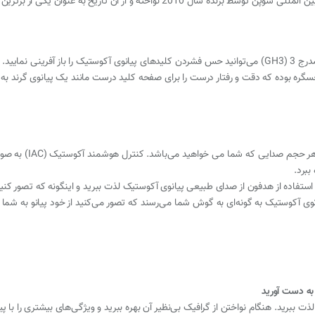
به واسطه 88 کلید تعبیه شده و استفاده از چکش‌های مدرج 3 (GH3) می‌توانید حس فشردن کلیدهای پیانوی آکو
 در اکتاوهای بالا. ویژگی GH3 دارای پیکربندی 3 حسگره بوده که دقت و رفتار درست را برای صفحه کلید درست مانند یک
مدل YDP-164 ناظر بر تو
ببرد.
م استفاده از هدفون از صدای طبیعی پیانوی آکوستیک لذت ببرید و اینگونه که تصور کن
انوی آکوستیک به گونه‌ای به گوش شما می‌رسند که تصور می‌کنید از خود پیانو به شما