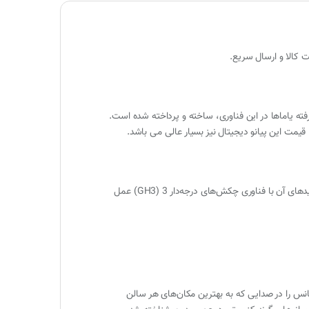
ه یاماها در این فناوری، ساخته و پرداخته شده است.
پیانو یاماها YDP 164 تجربه‌ای مشابه پیانوی گرند را ارائه می‌دهد. صدای سالن کنسرت مشابه مدل پرچمدار YAMAHA CFX تولید کرده و کلیدهای آن با فناوری چکش‌های درجه‌دار 3 (GH3) عمل
 اوج‌های درخشان و باس قدرتمند رزونانس را در صدایی که به بهترین مکان‌های هر سالن