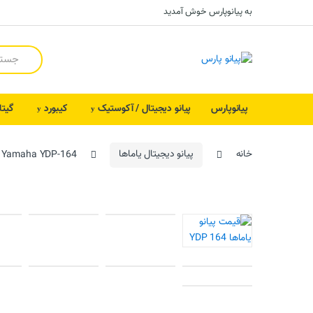
Skip to navigation
Skip to content
به پیانوپارس خوش آمدید
S
e
a
r
c
پیانوپارس
پیانو دیجیتال / آکوستیک
کیبورد
گیتا
h
f
o
r
خانه
پیانو دیجیتال یاماها
Yamaha YDP-164
: