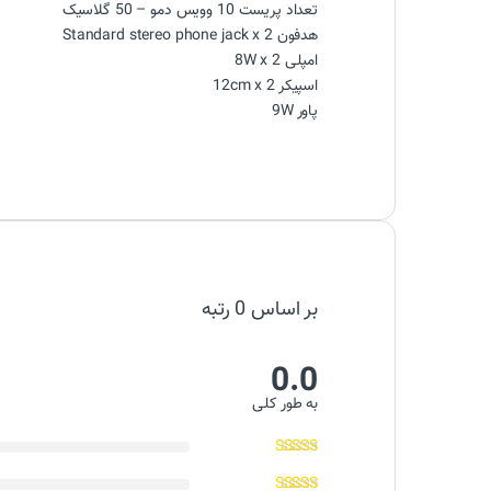
تعداد پریست 10 وویس دمو – 50 گلاسیک
هدفون Standard stereo phone jack x 2
امپلی 8W x 2
اسپیکر 12cm x 2
پاور 9W
بر اساس 0 رتبه
0.0
به طور کلی