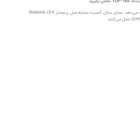
اماها
YDP-164 تماس بگیرید
پیانو یاماها YDP 164 با تجربه‌ای مشابه پیانوی گرند را ارائه می‌دهد. صدای سالن کنسرت مشابه مدل پرچمدار YAMAHA CFX