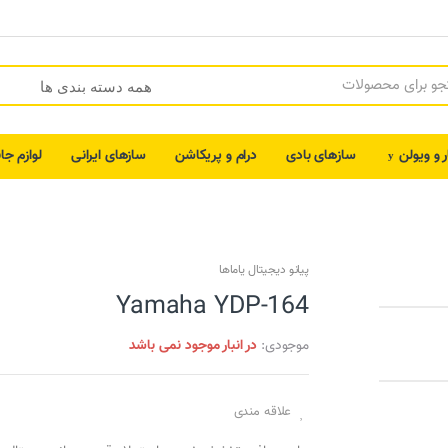
ر و ویولن
سازهای بادی
درام و پریکاشن
سازهای ایرانی
لوازم جا
پیانو دیجیتال یاماها
Yamaha YDP-164
موجودی:
در انبار موجود نمی باشد
علاقه مندی