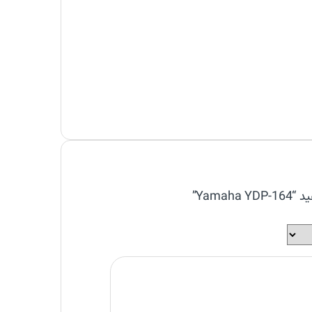
Yama”