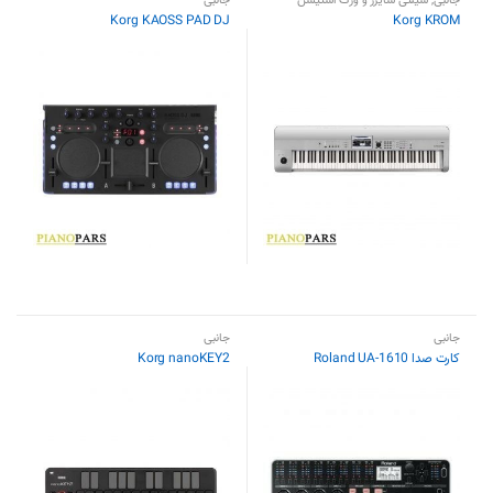
جانبی
,
سینتی سایزر و ورک استیشن
جانبی
Korg KAOSS PAD DJ
Korg KROM
جانبی
جانبی
کارت صدا Roland UA-1610
Korg nanoKEY2