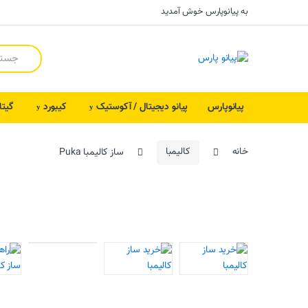
Skip to navigation
Skip to content
به پیانوپارس خوش آمدید
S
e
a
r
c
پیانوپارس
پیانو دیجیتال / آکوستیک
کیبورد
گیتا
h
f
o
r
خانه
کالیمبا
ساز کالیمبا Puka
: