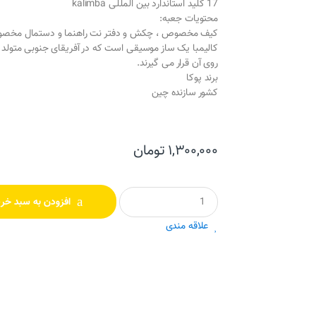
17 کلید استاندارد بین المللی kalimba
محتویات جعبه:
کیف مخصوص ، چکش و دفتر نت راهنما و دستمال مخصوص
کالیمبا یک ساز موسیقی است که در آفریقای جنوبی متول
روی آن قرار می گیرند.
برند پوکا
کشور سازنده چین
۱,۳۰۰,۰۰۰
تومان
Q
افزودن به سبد خری
u
a
علاقه مندی
n
t
i
t
y