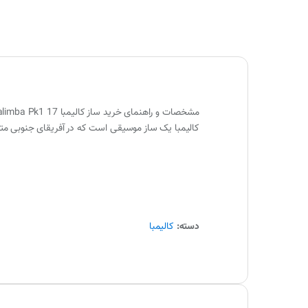
مشخصات و راهنمای خرید ساز کالیمبا Puka Kalimba Pk1 17 و مشاوره و همینطور تنوع رنگ، با فروشگاه پیانو پارس تماس حاصل فرمایید. دارای گارنتی و ضمانت اصالت کالا و ارسال سریع.
کالیمبا یک ساز موسیقی است که در آفریقای جنوبی مت
دسته:
کالیمبا