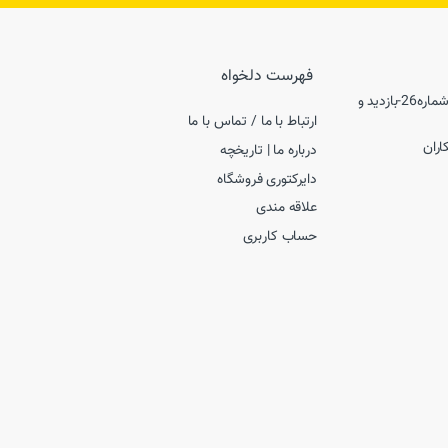
فهرست دلخواه
شعبه1-تهران، سعادت آباد, سرو غربی, بین کاج و شهرداری، پلاک35 شماره26-بازدید و
ارتباط با ما / تماس با ما
درباره ما | تاریخچه
دایرکتوری فروشگاه
علاقه مندی
حساب کاربری