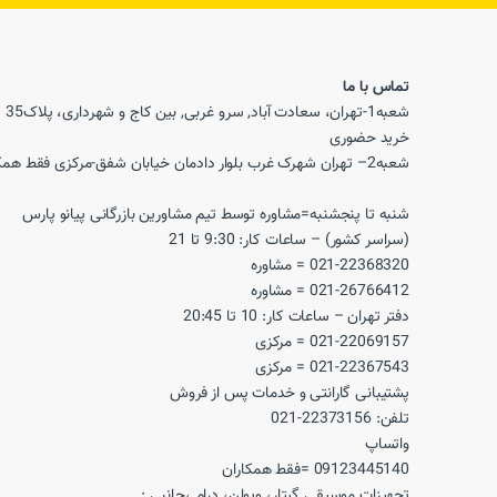
تماس با ما
خرید حضوری
شعبه2– تهران شهرک غرب بلوار دادمان خیابان شفق-مرکزی فقط همکاران
شنبه تا پنجشنبه=مشاوره توسط تیم مشاورین بازرگانی پیانو پارس
(سراسر کشور) – ساعات کار: 9:30 تا 21
021-22368320 = مشاوره
021-26766412 = مشاوره
دفتر تهران – ساعات کار: 10 تا 20:45
021-22069157 = مرکزی
021-22367543 = مرکزی
پشتیبانی گارانتی و خدمات پس از فروش
تلفن: 22373156-021
واتساپ
09123445140 =فقط همکاران
تجهیزات موسیقی گیتار، ویولن، درام ،جانبی :