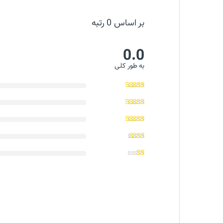
بر اساس 0 رتبه
0.0
به طور کلی