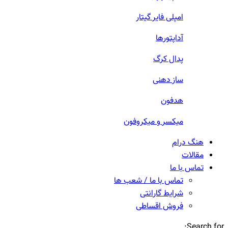
امپلی فایر گیتار
آداپتورها
پدال کرگ
ساز دهنی
هدفون
میکسر و میکروفون
هنگ درام
مقالات
تماس با ما
تماس با ما / شعب ها
شرایط گارانتی
فروش اقساطی
Search for: