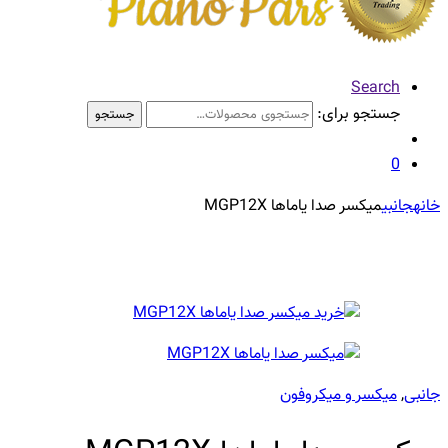
Search
جستجو برای:
جستجو
0
خانه
جانبی
میکسر صدا یاماها MGP12X
جانبی
,
میکسر و میکروفون