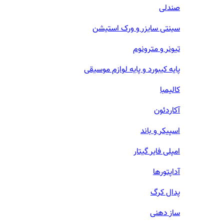
صندلی
سینتی سایزر و ورک استیشن
تیونر و مترونوم
پایه کیبورد و پایه لوازم موسیقی
کالیمبا
آکاردئون
اسپیکر و باند
امپلی فایر گیتار
آداپتورها
پدال کرگ
ساز دهنی