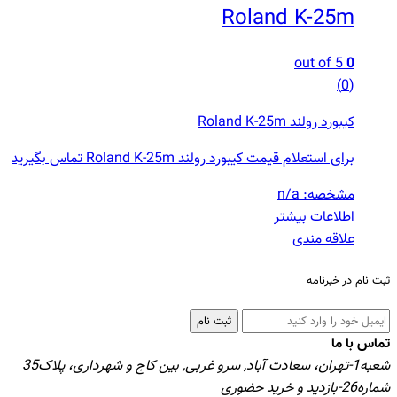
Roland K-25m
out of 5
0
(0)
کیبورد رولند Roland K-25m
برای استعلام قیمت کیبورد رولند Roland K-25m تماس بگیرید
مشخصه: n/a
اطلاعات بیشتر
علاقه مندی
ثبت نام در خبرنامه
ثبت نام
تماس با ما
شعبه1-تهران، سعادت آباد, سرو غربی, بین کاج و شهرداری، پلاک35
شماره26-بازدید و خرید حضوری