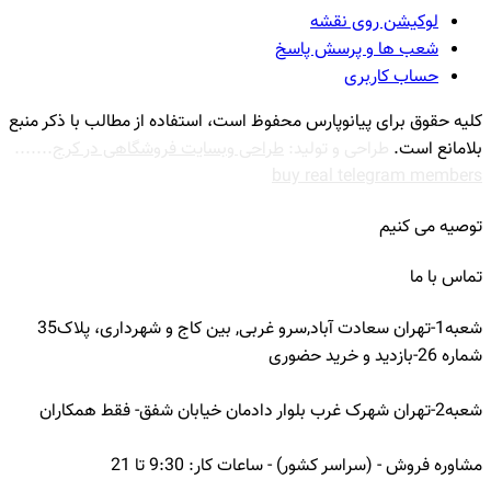
لوکیشن روی نقشه
شعب ها و پرسش پاسخ
حساب کاربری
كليه حقوق برای پیانوپارس محفوظ است، استفاده از مطالب با ذكر منبع
بلامانع است.
طراحی و تولید:
طراحی وبسایت فروشگاهی در کرج
.......
buy real telegram members
توصیه می کنیم
تماس با ما
شعبه1-تهران سعادت آباد,سرو غربی, بین کاج و شهرداری، پلاک35
شماره 26-بازدید و خرید حضوری
شعبه2-تهران شهرک غرب بلوار دادمان خیابان شفق- فقط همکاران
مشاوره فروش - (سراسر کشور) - ساعات کار: 9:30 تا 21