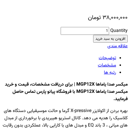
۳۸,۰۰۰,۰۰۰
تومان
Quantity
افزودن به سبد خرید
علاقه مندی
توضیحات
مشخصات
رتبه ها
میکسر صدا یاماها MGP12X | برای دریافت مشخصات، قیمت و خرید
میکسر صدا یاماها MGP12X با فروشگاه پیانو پارس تماس حاصل
فرمایید.
بهره بردن از اکولایزر X-pressive گرما و حالت موسیقیایی دستگاه های
کلاسیک را هدیه می دهد. کانال استریو هیبریدی با برخورداری از مبدل
های میانی ، 3 باند EQ و مبدل های با کارایی بالا، عملکردی بدون رقابت