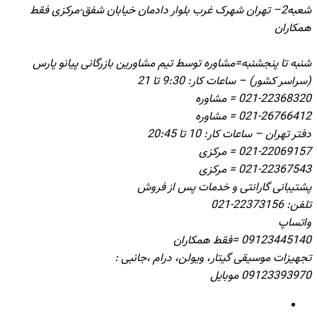
شعبه2– تهران شهرک غرب بلوار دادمان خیابان شفق-مرکزی فقط
همکاران
شنبه تا پنجشنبه=مشاوره توسط تیم مشاورین بازرگانی پیانو پارس
(سراسر کشور) – ساعات کار: 9:30 تا 21
021-22368320 = مشاوره
021-26766412 = مشاوره
دفتر تهران – ساعات کار: 10 تا 20:45
021-22069157 = مرکزی
021-22367543 = مرکزی
پشتیبانی گارانتی و خدمات پس از فروش
تلفن: 22373156-021
واتساپ
09123445140 =فقط همکاران
تجهیزات موسیقی گیتار، ویولن، درام ،جانبی :
09123393970 موبایل