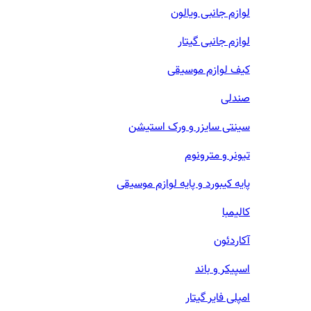
لوازم جانبی ویالون
لوازم جانبی گیتار
کیف لوازم موسیقی
صندلی
سینتی سایزر و ورک استیشن
تیونر و مترونوم
پایه کیبورد و پایه لوازم موسیقی
کالیمبا
آکاردئون
اسپیکر و باند
امپلی فایر گیتار