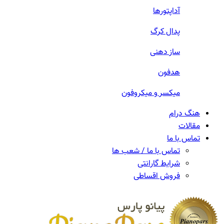
آداپتورها
پدال کرگ
ساز دهنی
هدفون
میکسر و میکروفون
هنگ درام
مقالات
تماس با ما
تماس با ما / شعب ها
شرایط گارانتی
فروش اقساطی